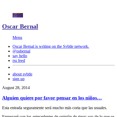
Svbtle
Oscar Bernal
Menu
Oscar Bernal is writing on the
Svbtle
network.
@osbernal
say hello
rss feed
about svbtle
sign up
August 28, 2014
Alguien quiere por favor pensar en los niños…
Esta entrada seguramente será mucho más corta que las usuales.
Empezaré con los antecedentes de opinión de rigor: soy de lo que se