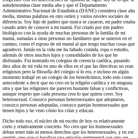
autodenomina clase media alta y que el Departamento
Administrativo Nacional de Estadística (DANE) considera clase alta
media, mismas palabras en otro orden y varios niveles sociales de
diferencia. Soy hijo de padres que nunca se casaron, mi padre estaba
casado antes de conocer a mi mamá. Fui criado por mis padres
biológicos con la ayuda de muchas personas de la familia de mi
mamá, sumadas a otras personas no familiares que se unieron en el
camino, como el esposo de mi mamá al que tengo muchas cosas que
agradecer. Jamás en la vida me ha faltado comida, ropa o estudio,
además de otros muchos lujos y comodidades de los que he
disfrutado. Fui instruido en colegios de creencia católica, pasando
diez años de mi vida en uno de ellos en el que las directivas no eran
religiosos pero la filosofía del colegio sí lo era, e incluso en algún
momento trabajé en un colegio de los benedictinos; todo esto como
antecedente a decir que no creo en la religión católica y en ninguna
otra y que las religiones me parecen bastante falsas y conflictivas,
aunque respeto que cada persona crea lo que quiera creer. Soy
heterosexual. Conozco personas heterosexuales que adoptaron,
conozco personas adoptadas, conozco parejas homosexuales que
tienen hijos y he visto cómo los crían y educan.
Dicho todo eso, el núcleo de mi escrito de hoy es relativamente
corto y relativamente concreto. No creo que los homosexuales
deban tener más ni menos derechos que los heterosexuales, y en ese
sentido creo que si legalizar una relación sentimental con otro ser