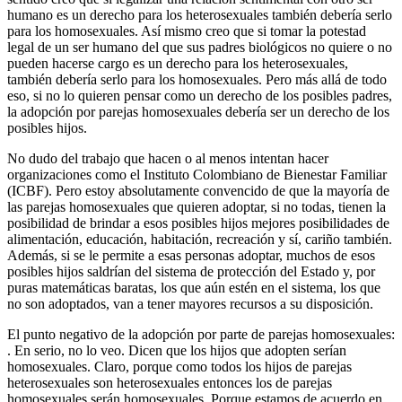
humano es un derecho para los heterosexuales también debería serlo
para los homosexuales. Así mismo creo que si tomar la potestad
legal de un ser humano del que sus padres biológicos no quiere o no
pueden hacerse cargo es un derecho para los heterosexuales,
también debería serlo para los homosexuales. Pero más allá de todo
eso, si no lo quieren pensar como un derecho de los posibles padres,
la adopción por parejas homosexuales debería ser un derecho de los
posibles hijos.
No dudo del trabajo que hacen o al menos intentan hacer
organizaciones como el Instituto Colombiano de Bienestar Familiar
(ICBF). Pero estoy absolutamente convencido de que la mayoría de
las parejas homosexuales que quieren adoptar, si no todas, tienen la
posibilidad de brindar a esos posibles hijos mejores posibilidades de
alimentación, educación, habitación, recreación y sí, cariño también.
Además, si se le permite a esas personas adoptar, muchos de esos
posibles hijos saldrían del sistema de protección del Estado y, por
puras matemáticas baratas, los que aún estén en el sistema, los que
no son adoptados, van a tener mayores recursos a su disposición.
El punto negativo de la adopción por parte de parejas homosexuales:
. En serio, no lo veo. Dicen que los hijos que adopten serían
homosexuales. Claro, porque como todos los hijos de parejas
heterosexuales son heterosexuales entonces los de parejas
homosexuales serán homosexuales. Porque estamos de acuerdo en