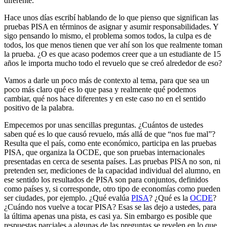
diferente.
Hace unos días escribí hablando de lo que pienso que significan las
pruebas PISA en términos de asignar y asumir responsabilidades. Y
sigo pensando lo mismo, el problema somos todos, la culpa es de
todos, los que menos tienen que ver ahí son los que realmente toman
la prueba. ¿O es que acaso podemos creer que a un estudiante de 15
años le importa mucho todo el revuelo que se creó alrededor de eso?
Vamos a darle un poco más de contexto al tema, para que sea un
poco más claro qué es lo que pasa y realmente qué podemos
cambiar, qué nos hace diferentes y en este caso no en el sentido
positivo de la palabra.
Empecemos por unas sencillas preguntas. ¿Cuántos de ustedes
saben qué es lo que causó revuelo, más allá de que “nos fue mal”?
Resulta que el país, como ente económico, participa en las pruebas
PISA, que organiza la OCDE, que son pruebas internacionales
presentadas en cerca de sesenta países. Las pruebas PISA no son, ni
pretenden ser, mediciones de la capacidad individual del alumno, en
ese sentido los resultados de PISA son para conjuntos, definidos
como países y, si corresponde, otro tipo de economías como pueden
ser ciudades, por ejemplo. ¿Qué evalúa
PISA
? ¿Qué es la
OCDE
?
¿Cuándo nos vuelve a tocar PISA? Esas se las dejo a ustedes, para
la última apenas una pista, es casi ya. Sin embargo es posible que
respuestas parciales a algunas de las preguntas se revelen en lo que