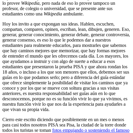
lo provee
Wikipedia
, pero nada de eso lo provee tampoco un
profesor, de colegio o universidad, que se presente ante sus
estudiantes como una
Wikipedia
ambulante.
Hoy los invito a que expongan sus ideas. Hablen, escuchen,
compartan, comparen, opinen, escriban, lean, dibujen, generen. Eso,
generar, generar conocimiento, generar debate, generar controversia,
generar consenso, es eso lo que le podemos dar a nuestros
estudiantes para realmente educarlos, para mostrarles que sabemos
que hay caminos mejores que memorizar, que hay formas mejores
de entender el mundo que les ofrecemos cada día. Los mayores, los
que ayudamos a instruir y con algo de suerte a educar a esos
estudiantes que presentaron la prueba PISA y que ahora rondan los
18 años, o incluso a los que son menores que ellos, debemos ser sus
guías en lo que podamos serlo; pero a diferencia del guía estándar
que ofrece simplemente la posibilidad de visitar los caminos que ya
conoce y por los que se mueve con soltura gracias a sus visitas
anteriores, es nuestra responsabilidad ser guías aún en lo que
desconocemos, porque no es su función vivir lo que ya vivimos, es
nuestra función vivir lo que nos da la experiencia para ayudarles a
que vivan su propia vida.
Cierro este escrito diciendo que posiblemente en un mes o menos
para casi todos nosotros PISA sea Pisa, la ciudad de la torre donde
todos los turistas se toman
fotos empujando o sosteniendo el famoso