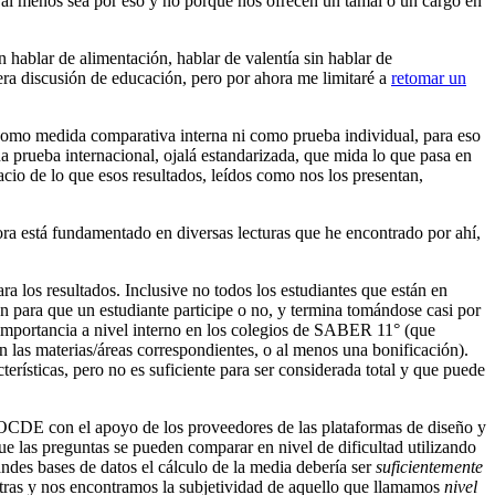
 al menos sea por eso y no porque nos ofrecen un tamal o un cargo en
n hablar de alimentación, hablar de valentía sin hablar de
era discusión de educación, pero por ahora me limitaré a
retomar un
 como medida comparativa interna ni como prueba individual, para eso
prueba internacional, ojalá estandarizada, que mida lo que pasa en
io de lo que esos resultados, leídos como nos los presentan,
ora está fundamentado en diversas lecturas que he encontrado por ahí,
ra los resultados. Inclusive no todos los estudiantes que están en
n para que un estudiante participe o no, y termina tomándose casi por
importancia a nivel interno en los colegios de SABER 11° (que
n las materias/áreas correspondientes, o al menos una bonificación).
terísticas, pero no es suficiente para ser considerada total y que puede
 OCDE con el apoyo de los proveedores de las plataformas de diseño y
ue las preguntas se pueden comparar en nivel de dificultad utilizando
ndes bases de datos el cálculo de la media debería ser
suficientemente
stras y nos encontramos la subjetividad de aquello que llamamos
nivel