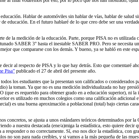
te al final votaremos por eso, por lo poco que nos han mostrado, ojalá
 educación. Hablar de automóviles sin hablar de vías, hablar de salud si
r de educación. En el futuro hablaré de lo que creo debe ser una verdad
rte de la medición de la educación. Parte, porque PISA no es utilizada
ortunado SABER 3° hasta el inestable SABER PRO. Pero se necesita una 
mejor que compararse con los demás. Y bueno, ya se habló en este espac
e decir al respecto de PISA y lo que hay detrás. Esto que comentaré ah
me Pisa”
publicado el 27 de abril del presente año.
todos los estudiantes que la presentan son calificados o considerados pa
udio) la toman. Ya que no es una medición individualizada no hay presió
 (que es requerido para obtener grado en a educación superior), ni la 
erior es utilizado en muchos colegios como una calificación adicional e
arcial) es una buena aproximación a poblacional (total) bajo ciertas carac
os concretos, se ajusta a unos estándares teóricos determinados por la
ndo a nuestra destacada (ene/a)miga la estadística, esto quiere decir q
 responder o no correctamente. Sí, eso nos dice la estadística, con gra
los no son para nada creíbles, y si vamos a la más pequeña de las mue