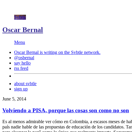
Svbtle
Oscar Bernal
Menu
Oscar Bernal is writing on the
Svbtle
network.
@osbernal
say hello
rss feed
about svbtle
sign up
June 5, 2014
Volviendo a PISA, porque las cosas son como no son
Es al menos admirable ver cómo en Colombia, a escasos meses de habe
país nadie hable de las propuestas de educación de los candidatos. Ta