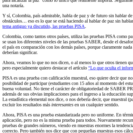
para alcanzar la paz” como lo único que realmente importa. Seguramen
una notaría.
Y sí, Colombia, país admirable, habla de paz y de futuro sin hablar de
obstáculos… eso es lo que se está haciendo al hablar de paz sin habla
tema antiguo ya discutido, las pruebas PISA
.
Colombia, como tantos otros países, utiliza las pruebas PISA como pa
se usan los diferentes niveles de las pruebas SABER, desde el desaf
el país en comparación con los demás países, porque claramente nada 
deberían significar.
Ahora, veamos lo que no nos dicen, o al menos lo que otros tienen qu
pero especialmente quiero destacar el artículo
“Lo que oculta el infor
PISA es una prueba con calificación muestral, eso quiere decir que no 
posibilidad de participar (estudiantes con 15 años al momento del est
buena voluntad. No tiene el carácter de obligatoriedad de SABER PRO
además de sus obvias implicaciones para el ingreso a la educación sup
La estadística elemental nos dice, o nos debería decir, que muestral (p
excluir los resultados más
interesantes
en un cualquier sentido.
Ahora, PISA es una prueba estandarizada pero no uniforme. En términ
aplicación, pero no es la misma prueba para todos. Nuevamente recurrie
pruebas de grandes números, viendo en muestras enormes la tendencia a
correcto. Pero también nos dice que con pequeñas muestras esos cálcu