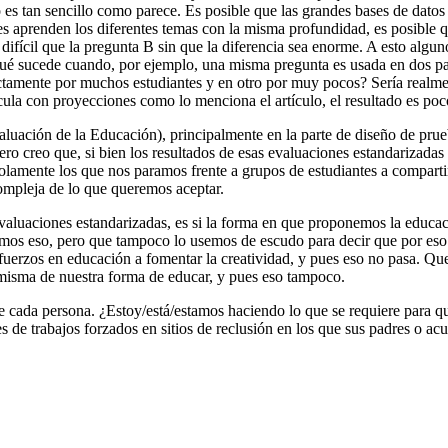
s tan sencillo como parece. Es posible que las grandes bases de datos 
s aprenden los diferentes temas con la misma profundidad, es posible q
 difícil que la pregunta B sin que la diferencia sea enorme. A esto algu
o qué sucede cuando, por ejemplo, una misma pregunta es usada en dos pa
tamente por muchos estudiantes y en otro por muy pocos? Sería realment
lcula con proyecciones como lo menciona el artículo, el resultado es p
luación de la Educación), principalmente en la parte de diseño de prue
o creo que, si bien los resultados de esas evaluaciones estandarizadas 
olamente los que nos paramos frente a grupos de estudiantes a comparti
ompleja de lo que queremos aceptar.
valuaciones estandarizadas, es si la forma en que proponemos la educ
mos eso, pero que tampoco lo usemos de escudo para decir que por eso l
uerzos en educación a fomentar la creatividad, y pues eso no pasa. Que
a misma de nuestra forma de educar, y pues eso tampoco.
 de cada persona. ¿Estoy/está/estamos haciendo lo que se requiere para
es de trabajos forzados en sitios de reclusión en los que sus padres o ac