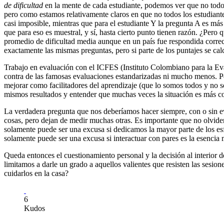
de dificultad
en la mente de cada estudiante, podemos ver que no todo e
pero como estamos relativamente claros en que no todos los estudiante
casi imposible, mientras que para el estudiante Y la pregunta A es más
que para eso es muestral, y sí, hasta cierto punto tienen razón. ¿Per
promedio de dificultad media aunque en un país fue respondida correc
exactamente las mismas preguntas, pero si parte de los puntajes se ca
Trabajo en evaluación con el ICFES (Instituto Colombiano para la Eva
contra de las famosas evaluaciones estandarizadas ni mucho menos. Per
mejorar como facilitadores del aprendizaje (que lo somos todos y no s
mismos resultados y entender que muchas veces la situación es más c
La verdadera pregunta que nos deberíamos hacer siempre, con o sin e
cosas, pero dejan de medir muchas otras. Es importante que no olvide
solamente puede ser una excusa si dedicamos la mayor parte de los esf
solamente puede ser una excusa si interactuar con pares es la esenci
Queda entonces el cuestionamiento personal y la decisión al interior
limitamos a darle un grado a aquellos valientes que resisten las sesion
cuidarlos en la casa?
6
Kudos